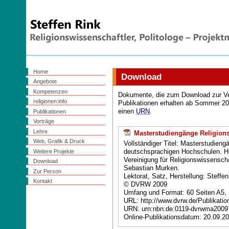
Home
Download
Angebote
Kompetenzen
Dokumente, die zum Download zur Ve
religionen:info
Publikationen erhalten ab Sommer 200
einen
URN
.
Publikationen
Vorträge
Lehre
Masterstudiengänge Religion
Web, Grafik & Druck
Vollständiger Titel: Masterstudien
Weitere Projekte
deutschsprachigen Hochschulen. 
Vereinigung für Religionswissensch
Download
Sebastian Murken.
Zur Person
Lektorat, Satz, Herstellung: Steffe
Kontakt
© DVRW 2009
Umfang und Format: 60 Seiten A5,
URL: http://www.dvrw.de/Publikati
URN: urn:nbn:de:0119-dvrwma2009
Online-Publikationsdatum: 20.09.2