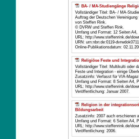
BA- / MA-Studiengänge Relig
Vollständiger Titel: BA- / MA-Stud
Auftrag der Deutschen Vereinigung f
von Steffen Rink.
© DVRW und Steffen Rink.
Umfang und Format: 12 Seiten A4,
URL: http://www.steffenrink.de/do
URN: urn:nbn:de:0119-dvrwdok071
Online-Publikationsdatum: 02.11.2
Religiöse Feste und Integrati
Vollständiger Titel: Multikulti ode
Feste und Integration - einige Über
Zusatzinfo: Verfasst für VIA-Magazi
Umfang und Format: 8 Seiten A4, 
URL: http://www.steffenrink.de/down
Veröffentlichung: Januar 2007.
Religion in der integrationsor
Bildungsarbeit
Zusatzinfo: 2007 auch erschienen 
Umfang und Format: 6 Seiten A4, 
URL: http://www.steffenrink.de/down
Veröffentlichung: 2006.